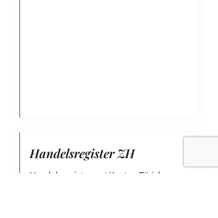
Handelsregister ZH
Handelsregisteramt Kanton Zürich
Schöntalstrasse 5
8022 Zürich